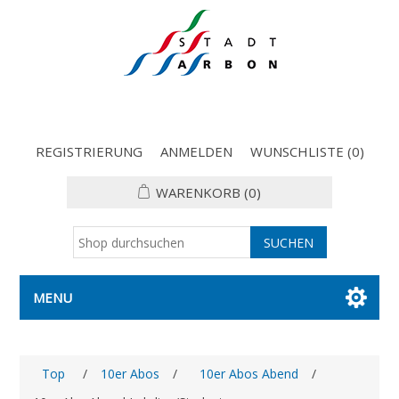
REGISTRIERUNG
ANMELDEN
WUNSCHLISTE
(0)
WARENKORB
(0)
MENU
Top
/
10er Abos
/
10er Abos Abend
/